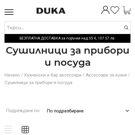
Toggle
navigation
БЕЗПЛАТНА ДОСТАВКА за поръчки над
55 €,
107.57 лв.
Сушилници за прибори
и посуда
Начало
/
Кухненски и бар аксесоари
/
Аксесоари за кухня
/
Сушилници за прибори и посуда
Подреждане по:
По подразбиране