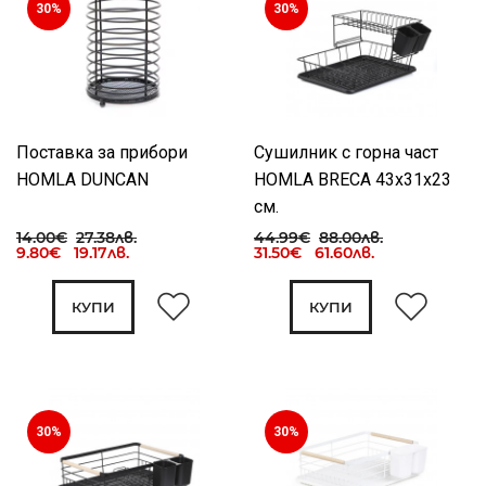
30%
30%
Поставка за прибори
Сушилник с горна част
HOMLA DUNCAN
HOMLA BRECA 43x31x23
см.
14.00€
27.38лв.
44.99€
88.00лв.
9.80€ 19.17лв.
31.50€ 61.60лв.
КУПИ
КУПИ
30%
30%