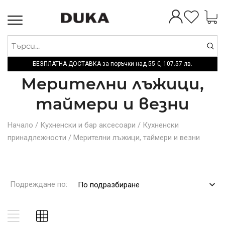
Toggle
navigation
БЕЗПЛАТНА ДОСТАВКА за поръчки над
55 €,
107.57 лв.
Мерителни лъжици,
таймери и везни
Начало
/
Кухненски и бар аксесоари
/
Кухненски
принадлежности
/
Мерителни лъжици, таймери и везни
Подреждане по:
По подразбиране