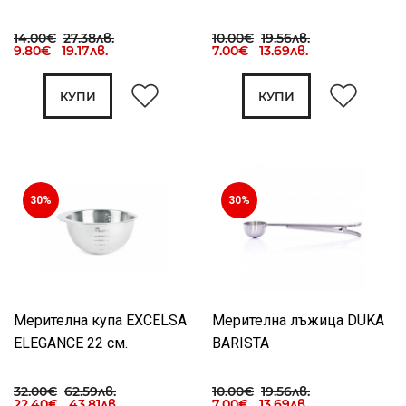
14.00€
27.38лв.
10.00€
19.56лв.
9.80€ 19.17лв.
7.00€ 13.69лв.
КУПИ
КУПИ
30%
30%
Мерителна купа EXCELSA
Мерителна лъжица DUKA
ELEGANCE 22 см.
BARISTA
32.00€
62.59лв.
10.00€
19.56лв.
22.40€ 43.81лв.
7.00€ 13.69лв.