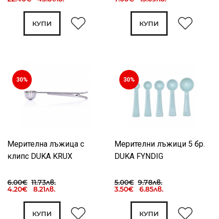
КУПИ
КУПИ
30%
30%
Мерителна лъжица с
Мерителни лъжици 5 бр.
клипс DUKA KRUX
DUKA FYNDIG
6.00€
11.73лв.
5.00€
9.78лв.
4.20€ 8.21лв.
3.50€ 6.85лв.
КУПИ
КУПИ