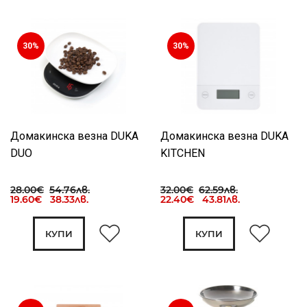
30%
30%
Домакинска везна DUKA
Домакинска везна DUKA
DUO
KITCHEN
28.00€
54.76лв.
32.00€
62.59лв.
19.60€ 38.33лв.
22.40€ 43.81лв.
КУПИ
КУПИ