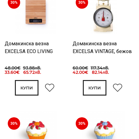
30%
30%
Домакинска везна
Домакинска везна
EXCELSA ECO LIVING
EXCELSA VINTAGE, бежов
48.00€
93.88лв.
60.00€
117.34лв.
33.60€ 65.72лв.
42.00€ 82.14лв.
КУПИ
КУПИ
30%
30%