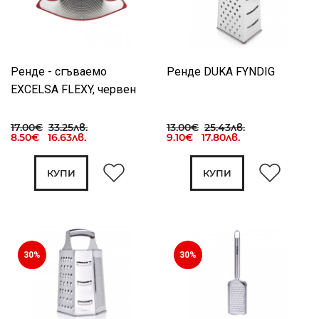
Ренде - сгъваемо
Ренде DUKA FYNDIG
EXCELSA FLEXY, червен
17.00€
33.25лв.
13.00€
25.43лв.
8.50€ 16.63лв.
9.10€ 17.80лв.
КУПИ
КУПИ
30%
30%