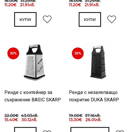
16.00€
31.29лв.
16.00€
31.29лв.
11.20€ 21.91лв.
11.20€ 21.91лв.
КУПИ
КУПИ
30%
30%
Ренде с контейнер за
Ренде с незалепващо
съхранение BASIC SKARP
покритие DUKA SKARP
22.00€
43.03лв.
19.00€
37.16лв.
15.40€ 30.12лв.
13.30€ 26.01лв.