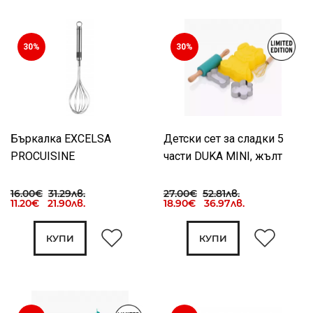
30%
30%
Бъркалка EXCELSA
Детски сет за сладки 5
PROCUISINE
части DUKA MINI, жълт
16.00€
31.29лв.
27.00€
52.81лв.
11.20€ 21.90лв.
18.90€ 36.97лв.
КУПИ
КУПИ