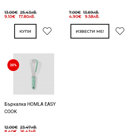
13.00€
25.43лв.
7.00€
13.69лв.
9.10€ 17.80лв.
4.90€ 9.58лв.
КУПИ
ИЗВЕСТИ МЕ!
30%
Бъркалка HOMLA EASY
COOK
12.00€
23.47лв.
8.40€ 16.43лв.