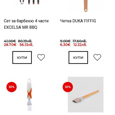
Сет за барбекю 4 части
Четка DUKA FIFFIG
EXCELSA MR BBQ
41.00€
80.19лв.
9.00€
17.60лв.
28.70€ 56.13лв.
6.30€ 12.32лв.
КУПИ
КУПИ
30%
30%