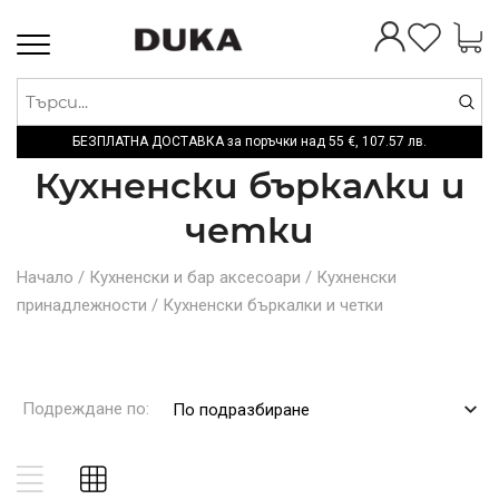
Toggle
navigation
БЕЗПЛАТНА ДОСТАВКА за поръчки над
55 €,
107.57 лв.
Кухненски бъркалки и
четки
Начало
/
Кухненски и бар аксесоари
/
Кухненски
принадлежности
/
Кухненски бъркалки и четки
Подреждане по:
По подразбиране