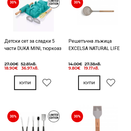
30%
30%
Детски сет за сладки 5
Решетъчна лъжица
части DUKA MINI, тюркоаз
EXCELSA NATURAL LIFE
27.00€
52.81лв.
14.00€
27.38лв.
18.90€ 36.97лв.
9.80€ 19.17лв.
КУПИ
КУПИ
30%
30%