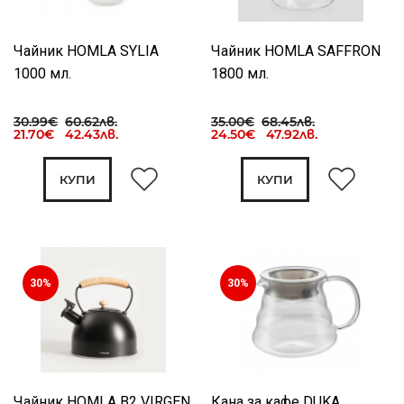
Чайник HOMLA SYLIA
Чайник HOMLA SAFFRON
1000 мл.
1800 мл.
30.99€
60.62лв.
35.00€
68.45лв.
21.70€ 42.43лв.
24.50€ 47.92лв.
КУПИ
КУПИ
30%
30%
Чайник HOMLA B2 VIRGEN
Кана за кафе DUKA