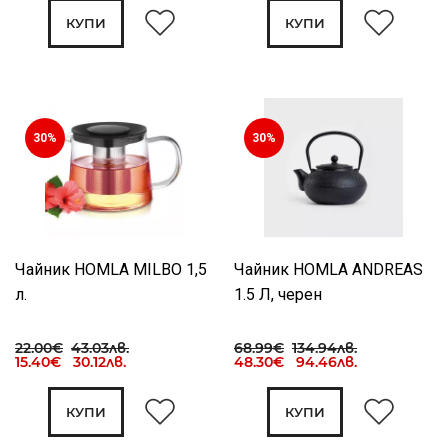
КУПИ
КУПИ
30%
30%
Чайник HOMLA MILBO 1,5
Чайник HOMLA ANDREAS
л.
1.5 Л, черен
22.00€
43.03лв.
68.99€
134.94лв.
15.40€ 30.12лв.
48.30€ 94.46лв.
КУПИ
КУПИ