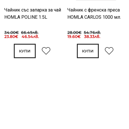
Чайник със запарка за чай
Чайник с френска преса
HOMLA POLINE 1.5L
HOMLA CARLOS 1000 мл.
34.00€
66.49лв.
28.00€
54.76лв.
23.80€ 46.54лв.
19.60€ 38.33лв.
КУПИ
КУПИ
30%
30%
Чайник с 2 бр. чаши
Чайник HOMLA SOFTBOIL,