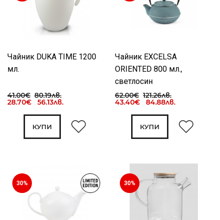
Чайник DUKA TIME 1200
Чайник EXCELSA
мл.
ORIENTED 800 мл.,
светлосин
41.00€
80.19лв.
62.00€
121.26лв.
28.70€ 56.13лв.
43.40€ 84.88лв.
КУПИ
КУПИ
30%
30%