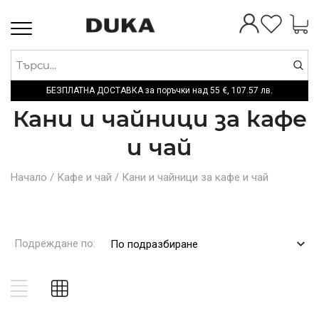
Toggle
navigation
БЕЗПЛАТНА ДОСТАВКА за поръчки над
55 €,
107.57 лв.
Кани и чайници за кaфе
и чай
Начало
/
Кафе и чай
/
Кани и чайници за кaфе и чай
Подреждане по:
По подразбиране