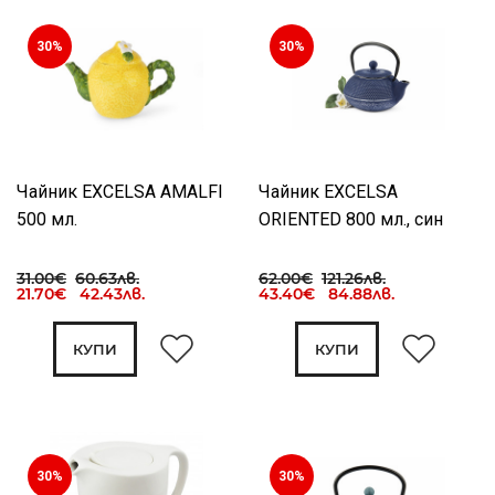
30%
30%
Чайник EXCELSA AMALFI
Чайник EXCELSA
500 мл.
ORIENTED 800 мл., син
31.00€
60.63лв.
62.00€
121.26лв.
21.70€ 42.43лв.
43.40€ 84.88лв.
КУПИ
КУПИ
30%
30%