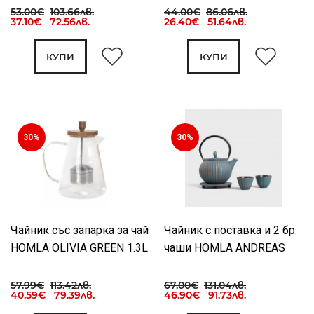
53.00€
103.66лв.
44.00€
86.06лв.
37.10€ 72.56лв.
26.40€ 51.64лв.
КУПИ
КУПИ
30%
30%
Чайник със запарка за чай
Чайник с поставка и 2 бр.
HOMLA OLIVIA GREEN 1.3L
чаши HOMLA ANDREAS
57.99€
113.42лв.
67.00€
131.04лв.
40.59€ 79.39лв.
46.90€ 91.73лв.