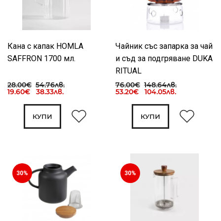
Кана с капак HOMLA
Чайник със запарка за чай
SAFFRON 1700 мл.
и съд за подгряване DUKA
RITUAL
28.00€
54.76лв.
76.00€
148.64лв.
19.60€ 38.33лв.
53.20€ 104.05лв.
КУПИ
КУПИ
30%
30%