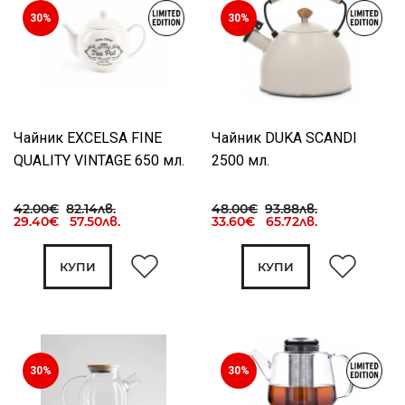
30%
30%
Чайник EXCELSA FINE
Чайник DUKA SCANDI
QUALITY VINTAGE 650 мл.
2500 мл.
42.00€
82.14лв.
48.00€
93.88лв.
29.40€ 57.50лв.
33.60€ 65.72лв.
КУПИ
КУПИ
30%
30%