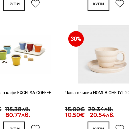
КУПИ
КУПИ
30%
 за кафе EXCELSA COFFEE
Чаша с чиния HOMLA CHERYL 20
€
115.38лв.
15.00€
29.34лв.
€ 80.77лв.
10.50€ 20.54лв.
КУПИ
КУПИ