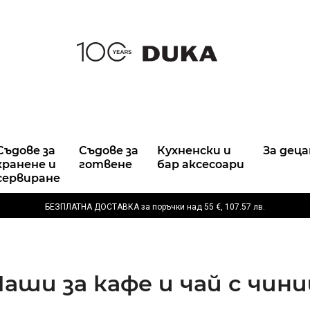
Съдове за
Съдове за
Кухненски и
За деца
хранене и
готвене
бар аксесоари
сервиране
БЕЗПЛАТНА ДОСТАВКА за поръчки над
55 €,
107.57 лв.
Чаши за кафе и чай с чини