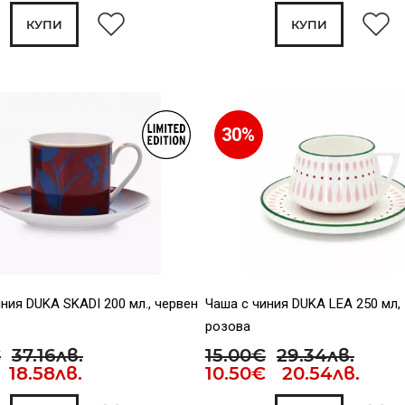
КУПИ
КУПИ
30%
ния DUKA SKADI 200 мл., червен
Чаша с чиния DUKA LEA 250 мл,
розова
€
37.16лв.
15.00€
29.34лв.
 18.58лв.
10.50€ 20.54лв.