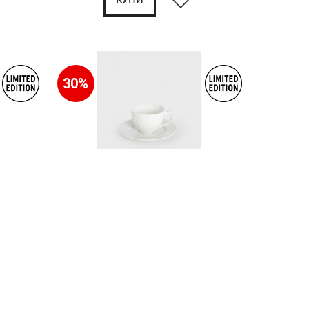
30%
мл.,
Чаша с чиния HOMLA SIENA 240 мл., бял
11.00€
21.51лв.
7.70€ 15.06лв.
КУПИ