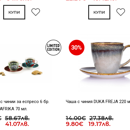
КУПИ
КУПИ
30%
с чинии за еспресо 6 бр.
Чаша с чиния DUKA FREJA 220 м
AFRIKA 70 мл.
€
58.67лв.
14.00€
27.38лв.
 41.07лв.
9.80€ 19.17лв.