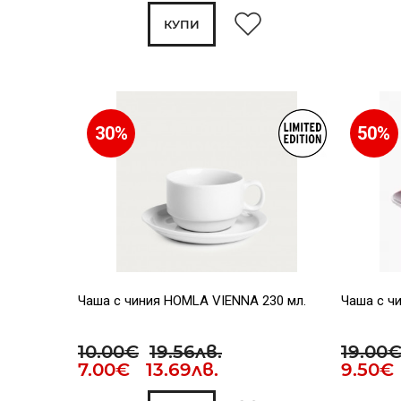
КУПИ
30%
50%
Чаша с чиния HOMLA VIENNA 230 мл.
Чаша с чи
10.00€
19.56лв.
19.00
7.00€ 13.69лв.
9.50€