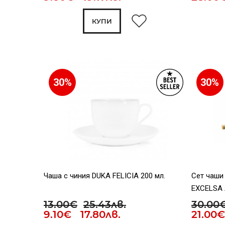
КУПИ
30%
30%
Чаша с чиния DUKA FELICIA 200 мл.
Сет чаши 
EXCELSA 
13.00€
25.43лв.
30.00
9.10€ 17.80лв.
21.00€