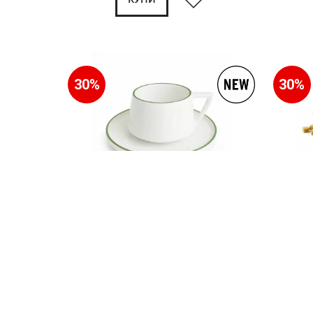
30%
30%
Чаша с чиния DUKA DUVE 250 мл., зелен
Сет чаши 
кант
EXCELSA F
11.00€
21.51лв.
33.00
7.70€ 15.06лв.
23.10€
КУПИ