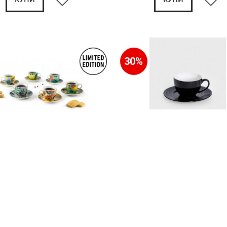
30%
с чинии за еспресо 6 бр.
Чаша с чиния HOMLA SIENA 240 
IORI FRIDA 70 мл.
черен
€
64.54лв.
12.00€
23.47лв.
 45.18лв.
8.40€ 16.43лв.
КУПИ
КУПИ