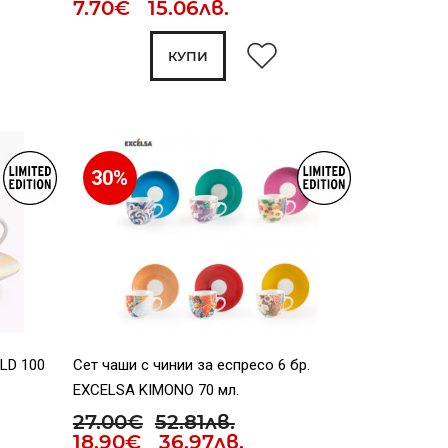
7.70€ 15.06лв.
КУПИ
30%
OLD 100
Сет чаши с чинии за еспресо 6 бр.
EXCELSA KIMONO 70 мл.
27.00€
52.81лв.
18.90€ 36.97лв.