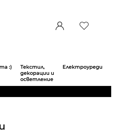
та :)
Текстил,
Електроуреди
декорации и
осветление
и