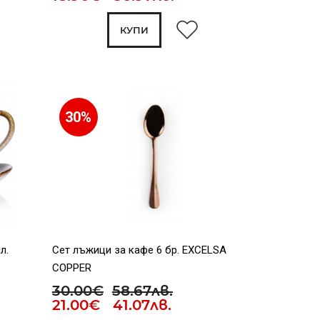
КУПИ
30%
л.
Сет лъжици за кафе 6 бр. EXCELSA
COPPER
30.00€
58.67лв.
21.00€ 41.07лв.