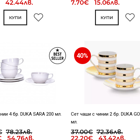
€ 42.44лв.
7.70€ 15.06лв.
КУПИ
КУПИ
40%
нии 4 бр. DUKA SARA 200 мл.
Сет чаши с чинии 2 бр. DUKA G
мл.
€
78.23лв.
37.00€
72.36лв.
€ 54.76лв.
22.20€ 43.42лв.