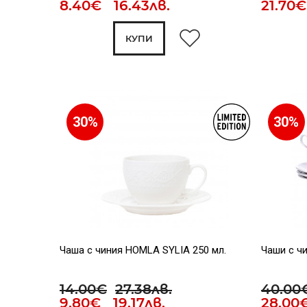
8.40€ 16.43лв.
21.70
КУПИ
30%
30%
Чаша с чиния HOMLA SYLIA 250 мл.
Чаши с чи
14.00€
27.38лв.
40.00
9.80€ 19.17лв.
28.00