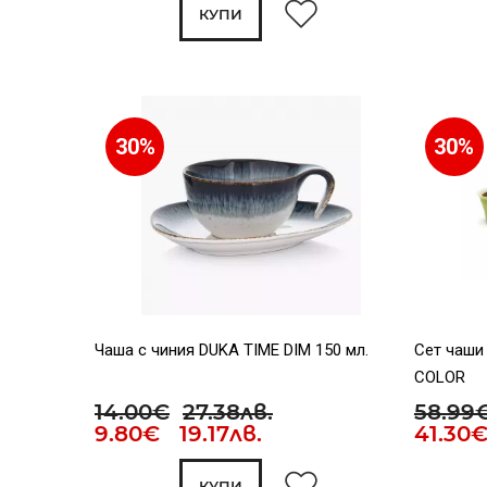
КУПИ
30%
30%
Чаша с чиния DUKA TIME DIM 150 мл.
Сет чаши
COLOR
14.00€
27.38лв.
58.99
9.80€ 19.17лв.
41.30
КУПИ