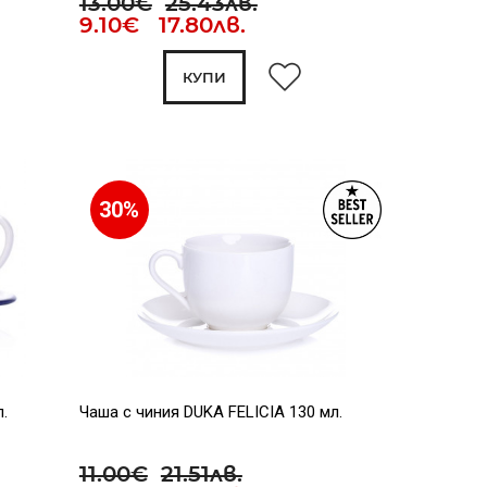
13.00€
25.43лв.
9.10€ 17.80лв.
КУПИ
30%
.
Чаша с чиния DUKA FELICIA 130 мл.
11.00€
21.51лв.