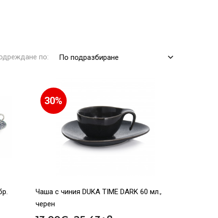
одреждане по:
По подразбиране
30%
бр.
Чаша с чиния DUKA TIME DARK 60 мл.,
черен