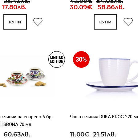
25.43лв.
42.99€
84.08лв.
17.80лв.
30.09€ 58.86лв.
КУПИ
КУПИ
30%
с чинии за еспресо 6 бр.
Чаша с чиния DUKA KROG 220 мл
LISBONA 70 мл.
60.63лв.
11.00€
21.51лв.