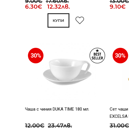
9.00€
17.60лв.
13.00€
6.30€ 12.32лв.
9.10€ 
КУПИ
30%
30%
Чаша с чиния DUKA TIME 180 мл.
Сет чаши 
EXCELSA 
12.00€
23.47лв.
31.00€