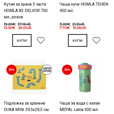
Кутия за храна 3 части
Чаша куче HOMLA TEHEN
HOMLA B2 DELVOR 750
450 мл.
мл., розов
19.00€
37.16лв.
11.00€
21.51лв.
13.30€ 26.01лв.
7.70€ 15.06лв.
КУПИ
КУПИ
30%
30%
Подложка за хранене
Чаша за вода с капак
DUKA MINI 39,5x29,5 см.
MEPAL Lama 300 мл.