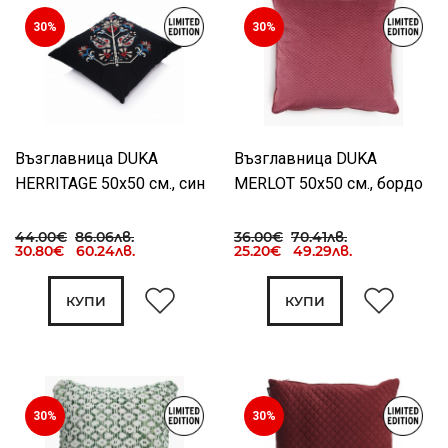
30%
30%
Възглавница DUKA
Възглавница DUKA
HERRITAGE 50x50 см., син
MERLOT 50x50 см., бордо
44.00€
86.06лв.
36.00€
70.41лв.
30.80€ 60.24лв.
25.20€ 49.29лв.
КУПИ
КУПИ
30%
30%