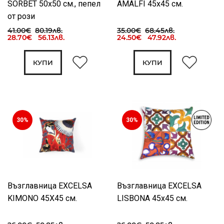
SORBET 50x50 см., пепел
AMALFI 45х45 см.
от рози
41.00€
80.19лв.
35.00€
68.45лв.
28.70€ 56.13лв.
24.50€ 47.92лв.
КУПИ
КУПИ
30%
30%
Възглавница EXCELSA
Възглавница EXCELSA
KIMONO 45X45 см.
LISBONA 45х45 см.