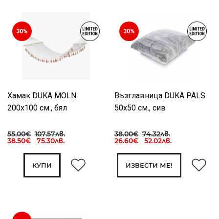
30%
30%
Хамак DUKA MOLN
Възглавница DUKA PALS
200x100 см., бял
50x50 см., сив
55.00€
107.57лв.
38.00€
74.32лв.
38.50€ 75.30лв.
26.60€ 52.02лв.
КУПИ
ИЗВЕСТИ МЕ!