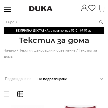
Toggle
navigation
БЕЗПЛАТНА ДОСТАВКА за поръчки над
55 €,
107.57 лв.
Текстил за дома
Начало
/
Текстил, декорации и осветление
/
Текстил за
дома
Подреждане по:
По подразбиране