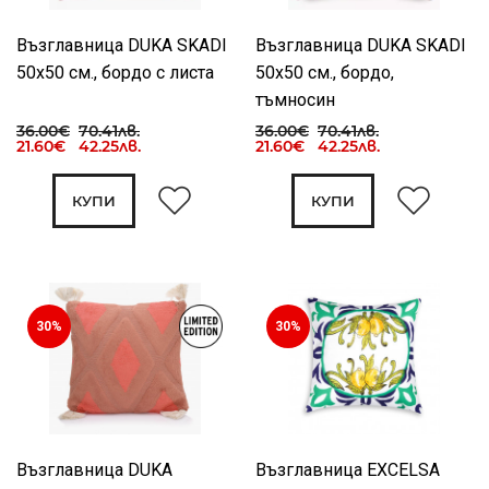
Възглавница DUKA SKADI
Възглавница DUKA SKADI
50x50 см., бордо с листа
50x50 см., бордо,
тъмносин
36.00€
70.41лв.
36.00€
70.41лв.
21.60€ 42.25лв.
21.60€ 42.25лв.
КУПИ
КУПИ
30%
30%
Възглавница DUKA
Възглавница EXCELSA