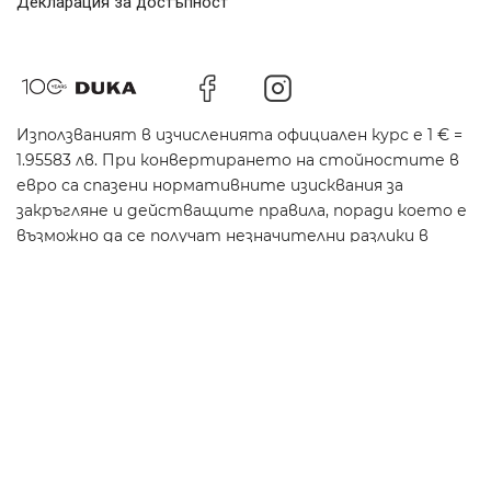
Декларация за достъпност
Използваният в изчисленията официален курс е 1 € =
1.95583 лв. При конвертирането на стойностите в
евро са спазени нормативните изисквания за
закръгляне и действащите правила, поради което е
възможно да се получат незначителни разлики в
общите суми.
100% сигурно плащане
© 2026 Viktor Elektrik Plus Ltd.
dukabg.com