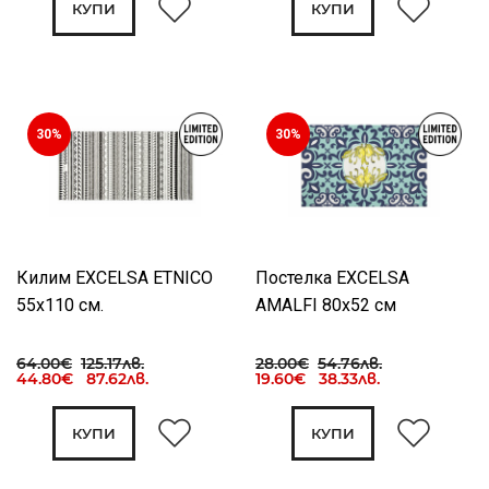
КУПИ
КУПИ
30%
30%
Килим EXCELSA ETNICO
Постелка EXCELSA
55х110 см.
AMALFI 80x52 см
64.00€
125.17лв.
28.00€
54.76лв.
44.80€ 87.62лв.
19.60€ 38.33лв.
КУПИ
КУПИ