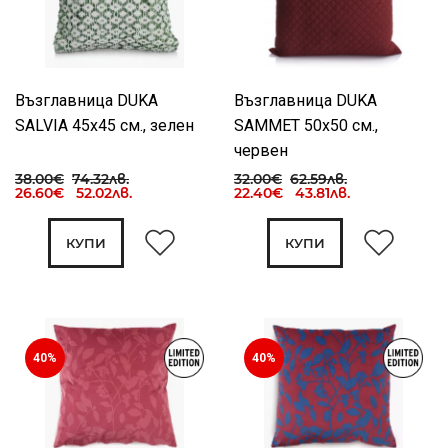
Възглавница DUKA
Възглавница DUKA
SALVIA 45x45 см., зелен
SAMMET 50x50 см.,
червен
38.00€
74.32лв.
32.00€
62.59лв.
26.60€ 52.02лв.
22.40€ 43.81лв.
КУПИ
КУПИ
40%
40%