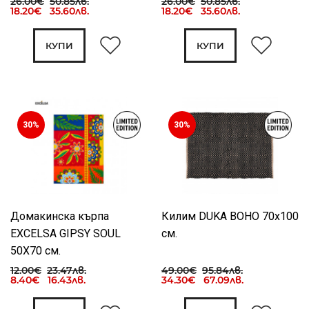
26.00€
50.85лв.
26.00€
50.85лв.
18.20€ 35.60лв.
18.20€ 35.60лв.
КУПИ
КУПИ
30%
30%
Домакинска кърпа
Килим DUKA BOHO 70x100
EXCELSA GIPSY SOUL
см.
50X70 см.
12.00€
23.47лв.
49.00€
95.84лв.
8.40€ 16.43лв.
34.30€ 67.09лв.