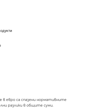
родукти
р
те в евро са спазени нормативните
лни разлики в общите суми.