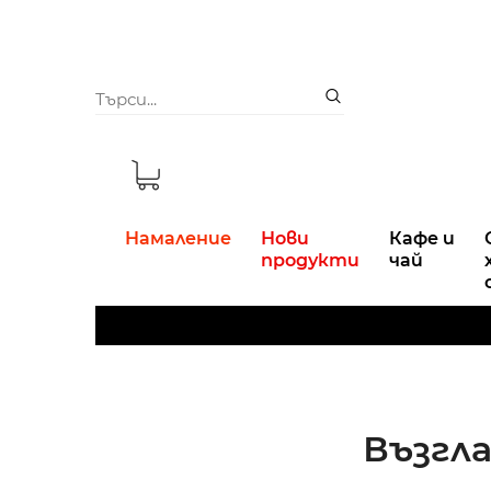
Намаление
Нови
Кафе и
продукти
чай
Възгла