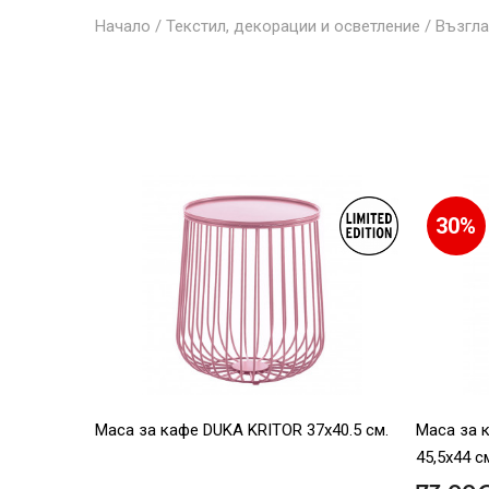
Начало
/
Текстил, декорации и осветление
/
Възгла
30%
Маса за кафе DUKA KRITOR 37x40.5 см.
Маса за 
45,5х44 с