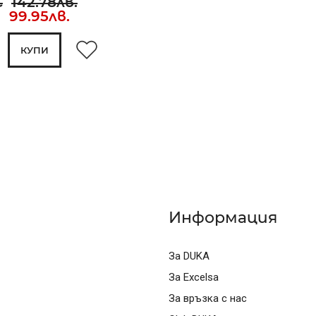
€
142.78лв.
 99.95лв.
КУПИ
Информация
За DUKA
За Excelsa
За връзка с нас