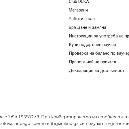
Club DUKA
Магазини
Работи с нас
Връщане и замяна
Инструкции за употреба на п
Купи подаръчен ваучер
Проверка на баланс по вауче
Препоръчай на приятел
Декларация за достъпност
с е 1 € = 1.95583 лв. При конвертирането на стойности
авила, поради което е възможно да се получат незначите