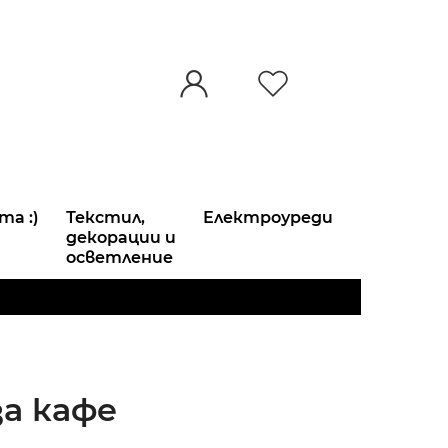
та :)
Текстил,
Електроуреди
декорации и
осветление
за кафе