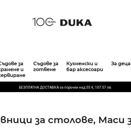
Съдове за
Съдове за
Кухненски и
За деца
хранене и
готвене
бар аксесоари
сервиране
БЕЗПЛАТНА ДОСТАВКА за поръчки над
55 €,
107.57 лв.
вници за столове, Маси 