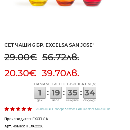
СЕТ ЧАШИ 6 БР. EXCELSA SAN JOSE'
29.00€
56.72лв.
20.30€ 39.70лв.
НАМАЛЕНИЕТО СВЪРШВА СЛЕД:
:
:
:
1
19
35
34
ден
часа
минути
секунди
1 мнения
Споделете Вашето мнение
Производител:
EXCELSA
Арт. номер: ITEX62226