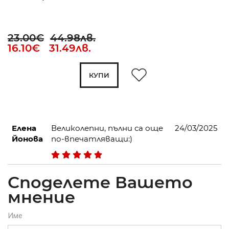
23.00€
44.98лв.
16.10€ 31.49лв.
КУПИ
Елена
Великолепни, пълни са още
24/03/2025
Йонова
по-впечатляващи:)
Споделете Вашето
мнение
Име