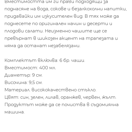
Вместимостта им ги прави подходящи за
поднасяне на вода, сокове и безалкохолни напитки,
придавайки им изкусителен вид. В тях може да
поднесете по оригинален начин и десерти и
плодови салати. Неизменно чашите ще се
превърнат в шикозен акцент на трапезата и
няма да останат незабелязани.
Комплектът включва: 6 бр. чаши.
Вместимост: 400 мл.
Диаметър: 9 см.
Височина: 9,5 см.
Материал: висококачествено стъкло.
Цвят: син, зелен, лилав, оранжев, червен, жълт.
Продуктът може да се почиства в съдомиялна
машина.