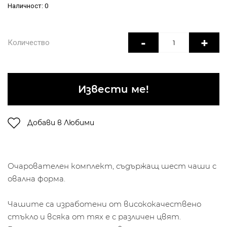
Наличност: 0
-
+
Количество
Извести ме!
Добави в Любими
Очарователен комплект, съдържащ шест чаши с
овална форма.
Чашите са изработени от висококачествено
стъкло и всяка от тях е с различен цвят.