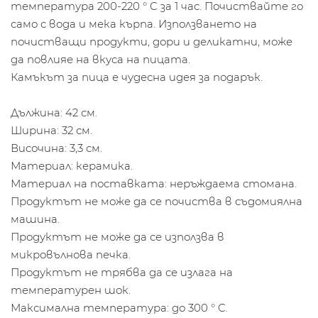
температура 200-220 ° C за 1 час. Почиствайте го
само с вода и мека кърпа. Използването на
почистващи продукти, дори и деликатни, може
да повлияе на вкуса на пицата.
Камъкът за пица е чудесна идея за подарък.
Дължина: 42 см.
Ширина: 32 см.
Височина: 3,3 см.
Материал: керамика.
Материал на поставката: неръждаема стомана.
Продуктът не може да се почиства в съдомиялна
машина.
Продуктът не може да се използва в
микровълнова печка.
Продуктът не трябва да се излага на
температурен шок.
Максимална температура: до 300 ° C.