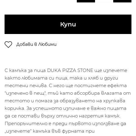
Купи
Добави в Любими
С камъка за пица DUKA PIZZA STONE ще изпечете
както любимата си пица, така и хляб и други
тестени печива. С него ще постигнете ефекта
"изпечено в пещ", тъй като абсорбира влагата от
тестото и помага за образуването на хрупкава
коричка. За успешното изпичане е важно пицата
да се постави върху отлично нагретия камък.
Препоръчително е преди първото използване да
„изпечете“ камъка във фурната при