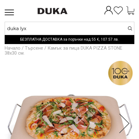
Toggle
navigation
БЕЗПЛАТНА ДОСТАВКА за поръчки над
55 €,
107.57 лв.
Начало
/
Търсене
/
Камък за пица DUKA PIZZA STONE
38x30 см.