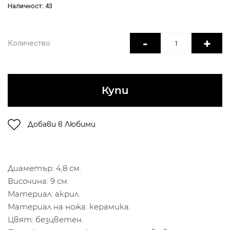
Наличност: 43
-
+
Количество
Купи
Добави в Любими
Диаметър: 4,8 см.
Височина: 9 см.
Материал: акрил.
Материал на ножа: керамика.
Цвят: безцветен.