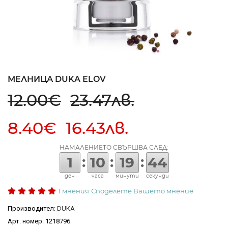
МЕЛНИЦА DUKA ELOV
12.00€
23.47лв.
8.40€ 16.43лв.
НАМАЛЕНИЕТО СВЪРШВА СЛЕД:
:
:
:
1
10
19
43
ден
часа
минути
секунди
1 мнения
Споделете Вашето мнение
Производител:
DUKA
Арт. номер: 1218796