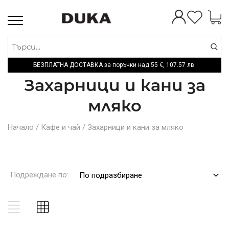
Toggle
navigation
БЕЗПЛАТНА ДОСТАВКА за поръчки над
55 €,
107.57 лв.
Захарници и кани за
мляко
Начало
/
Кафе и чай
/
Захарници и кани за мляко
Подреждане по:
По подразбиране