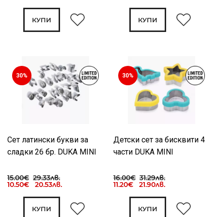
КУПИ
КУПИ
30%
30%
Сет латински букви за
Детски сет за бисквити 4
сладки 26 бр. DUKA MINI
части DUKA MINI
15.00€
29.33лв.
16.00€
31.29лв.
10.50€ 20.53лв.
11.20€ 21.90лв.
КУПИ
КУПИ