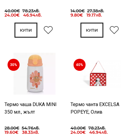
40.00€
78.23лв.
14.00€
27.38лв.
24.00€ 46.94лв.
9.80€ 19.17лв.
КУПИ
КУПИ
30%
40%
Термо чаша DUKA MINI
Термо чанта EXCELSA
350 мл., жълт
POPEYE, Олив
28.00€
54.76лв.
40.00€
78.23лв.
19.60€ 38.33лв.
24.00€ 46.94лв.