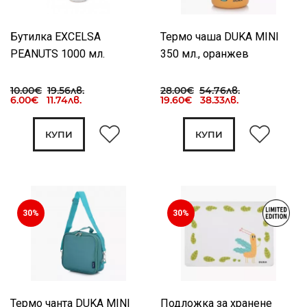
Бутилка EXCELSA
Термо чаша DUKA MINI
PEANUTS 1000 мл.
350 мл., оранжев
10.00€
19.56лв.
28.00€
54.76лв.
6.00€ 11.74лв.
19.60€ 38.33лв.
КУПИ
КУПИ
30%
30%
Термо чанта DUKA MINI
Подложка за хранене