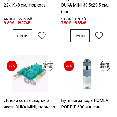
22x19x8 см., тюркоаз
DUKA MINI 39,5x29,5 см.,
бял
14.00€
27.38лв.
5.00€
9.78лв.
9.80€ 19.17лв.
3.50€ 6.85лв.
КУПИ
КУПИ
30%
30%
Детски сет за сладки 5
Бутилка за вода HOMLA
части DUKA MINI, тюркоаз
POPPIE 600 мл., син