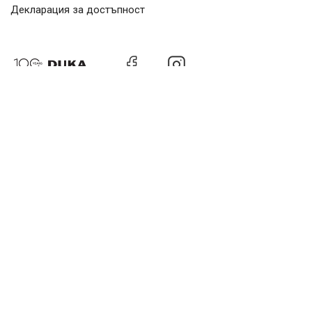
Декларация за достъпност
Използваният в изчисленията официален курс е 1 € =
1.95583 лв. При конвертирането на стойностите в
евро са спазени нормативните изисквания за
закръгляне и действащите правила, поради което е
възможно да се получат незначителни разлики в
общите суми.
100% сигурно плащане
© 2026 Viktor Elektrik Plus Ltd.
dukabg.com