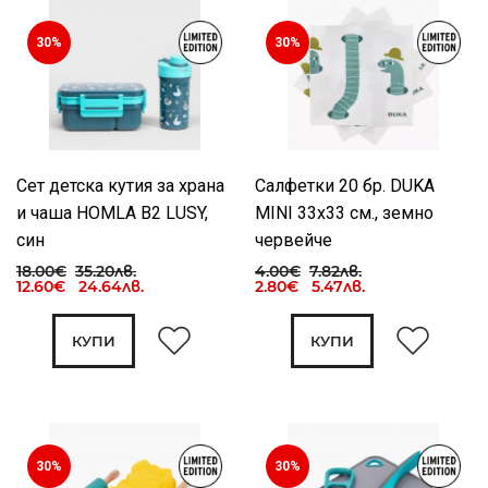
30%
30%
Сет детска кутия за храна
Салфетки 20 бр. DUKA
и чаша HOMLA B2 LUSY,
MINI 33x33 см., земно
син
червейче
18.00€
35.20лв.
4.00€
7.82лв.
12.60€ 24.64лв.
2.80€ 5.47лв.
КУПИ
КУПИ
30%
30%