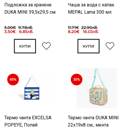
Подложка за хранене
Чаша за вода с капак
DUKA MINI 39,5x29,5 см.
MEPAL Lama 300 мл.
5.00€
9.78лв.
11.71€
22.90лв.
3.50€ 6.85лв.
8.20€ 16.03лв.
КУПИ
КУПИ
40%
30%
Термо чанта EXCELSA
Термо чанта DUKA MINI
POPEYE, Попай
22x19x8 см., мента