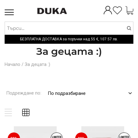
Toggle
navigation
БЕЗПЛАТНА ДОСТАВКА за поръчки над
55 €,
107.57 лв.
За децата :)
Начало
/
За децата :)
Подреждане по:
По подразбиране