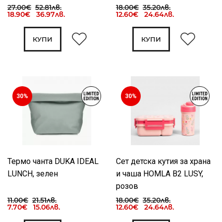
27.00€
52.81лв.
18.00€
35.20лв.
18.90€ 36.97лв.
12.60€ 24.64лв.
КУПИ
КУПИ
30%
30%
Термо чанта DUKA IDEAL
Сет детска кутия за храна
LUNCH, зелен
и чаша HOMLA B2 LUSY,
розов
11.00€
21.51лв.
18.00€
35.20лв.
7.70€ 15.06лв.
12.60€ 24.64лв.