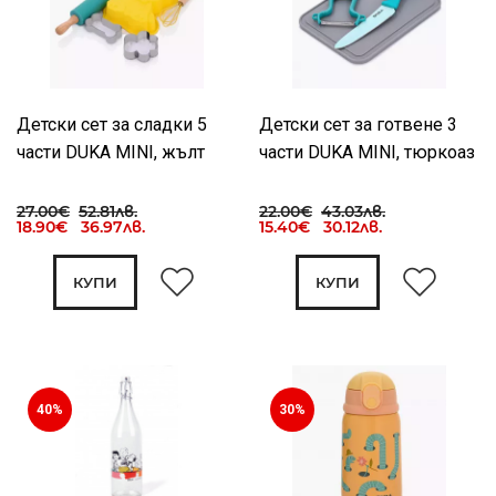
Детски сет за сладки 5
Детски сет за готвене 3
части DUKA MINI, жълт
части DUKA MINI, тюркоаз
27.00€
52.81лв.
22.00€
43.03лв.
18.90€ 36.97лв.
15.40€ 30.12лв.
КУПИ
КУПИ
40%
30%