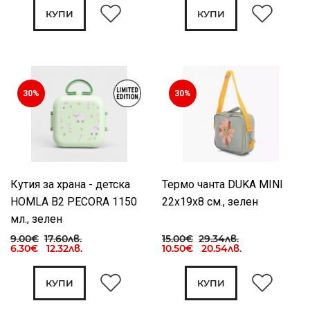
КУПИ
КУПИ
30%
30%
Кутия за храна - детска
Термо чанта DUKA MINI
HOMLA B2 PECORA 1150
22x19x8 см., зелен
мл., зелен
9.00€
17.60лв.
15.00€
29.34лв.
6.30€ 12.32лв.
10.50€ 20.54лв.
КУПИ
КУПИ