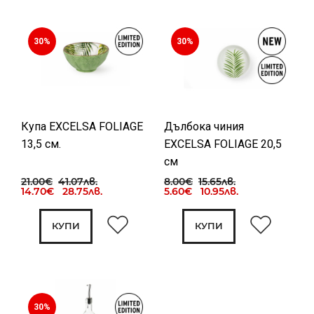
30%
30%
Купа EXCELSA FOLIAGE
Дълбока чиния
13,5 см.
EXCELSA FOLIAGE 20,5
см
21.00€
41.07лв.
8.00€
15.65лв.
14.70€ 28.75лв.
5.60€ 10.95лв.
КУПИ
КУПИ
30%