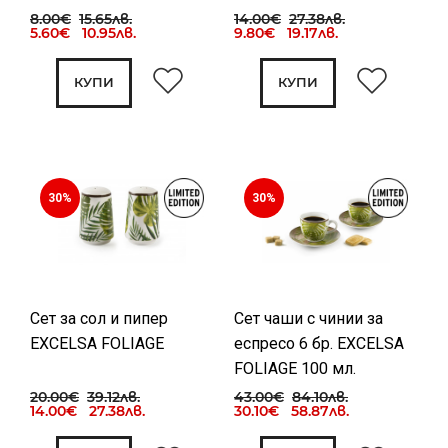
8.00€
15.65лв.
14.00€
27.38лв.
5.60€ 10.95лв.
9.80€ 19.17лв.
КУПИ
КУПИ
30%
30%
Сет за сол и пипер
Сет чаши с чинии за
EXCELSA FOLIAGE
еспресо 6 бр. EXCELSA
FOLIAGE 100 мл.
20.00€
39.12лв.
43.00€
84.10лв.
14.00€ 27.38лв.
30.10€ 58.87лв.