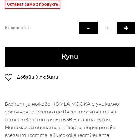
Остават само 2 продукта
-
+
Количество
Купи
Добави в Любими
Блокът за ножове HOMLA MOOKA е уникално
допълнение, което ще внесе топлината на
естественото дърво във вашата кухня.
Минималистичната му форма подчертава
елегантността, а висококачествената