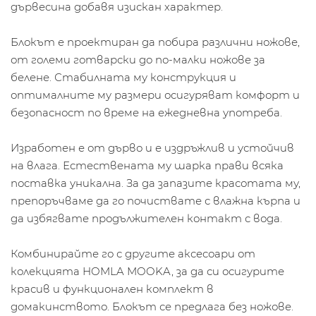
дървесина добавя изискан характер.
Блокът е проектиран да побира различни ножове,
от големи готварски до по-малки ножове за
белене. Стабилната му конструкция и
оптималните му размери осигуряват комфорт и
безопасност по време на ежедневна употреба.
Изработен е от дърво и е издръжлив и устойчив
на влага. Естествената му шарка прави всяка
поставка уникална. За да запазите красотата му,
препоръчваме да го почиствате с влажна кърпа и
да избягвате продължителен контакт с вода.
Комбинирайте го с другите аксесоари от
колекцията HOMLA MOOKA, за да си осигурите
красив и функционален комплект в
домакинството. Блокът се предлага без ножове.