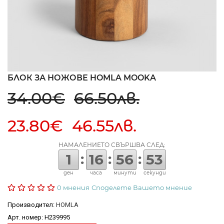
БЛОК ЗА НОЖОВЕ HOMLA MOOKA
34.00€
66.50лв.
23.80€ 46.55лв.
НАМАЛЕНИЕТО СВЪРШВА СЛЕД:
:
:
:
1
16
56
52
ден
часа
минути
секунди
0 мнения
Споделете Вашето мнение
Производител:
HOMLA
Арт. номер: H239995