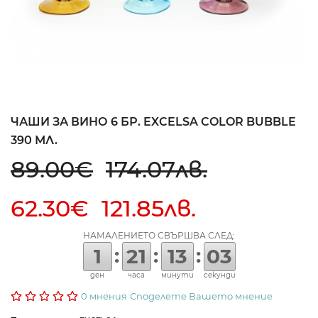
ЧАШИ ЗА ВИНО 6 БР. EXCELSA COLOR BUBBLE
390 МЛ.
89.00€
174.07лв.
62.30€ 121.85лв.
НАМАЛЕНИЕТО СВЪРШВА СЛЕД:
:
:
:
1
21
13
02
ден
часа
минути
секунди
0 мнения
Споделете Вашето мнение