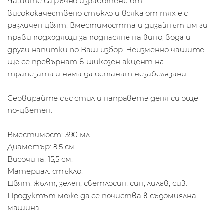
Чашите са ръчно изработени от
висококачествено стъкло и всяка от тях е с
различен цвят. Вместимостта и дизайнът им ги
прави подходящи за поднасяне на вино, вода и
други напитки по Ваш избор. Неизменно чашите
ще се превърнат в шикозен акцент на
трапезата и няма да останат незабелязани.
Сервирайте със стил и направете деня си още
по-цветен.
Вместимост: 390 мл.
Диаметър: 8,5 см.
Височина: 15,5 см.
Материал: стъкло.
Цвят: жълт, зелен, светлосин, син, лилав, сив.
Продуктът може да се почиства в съдомиялна
машина.