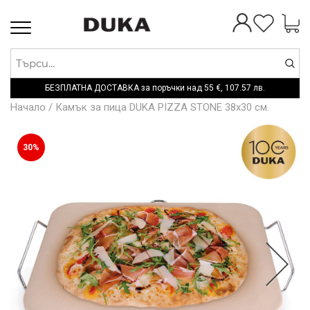
Toggle
navigation
БЕЗПЛАТНА ДОСТАВКА за поръчки над
55 €,
107.57 лв.
Начало
/
Камък за пица DUKA PIZZA STONE 38x30 см.
30%