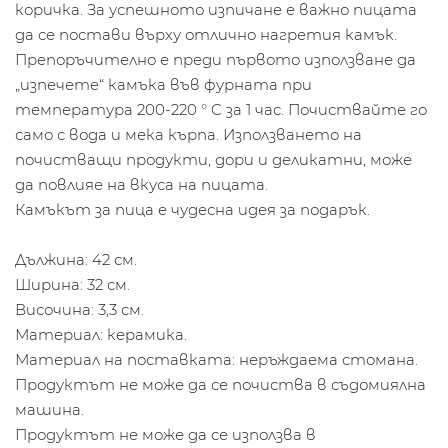
коричка. За успешното изпичане е важно пицата
да се постави върху отлично нагретия камък.
Препоръчително е преди първото използване да
„изпечете“ камъка във фурната при
температура 200-220 ° C за 1 час. Почиствайте го
само с вода и мека кърпа. Използването на
почистващи продукти, дори и деликатни, може
да повлияе на вкуса на пицата.
Камъкът за пица е чудесна идея за подарък.
Дължина: 42 см.
Ширина: 32 см.
Височина: 3,3 см.
Материал: керамика.
Материал на поставката: неръждаема стомана.
Продуктът не може да се почиства в съдомиялна
машина.
Продуктът не може да се използва в