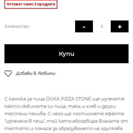
Остават само 2 продукта
-
+
Количество
Купи
Добави в Любими
С камъка за пица DUKA PIZZA STONE ще изпечете
както любимата си пица, така и хляб и други
тестени печива. С него ще постигнете ефекта
"изпечено в пещ", тъй като абсорбира влагата от
тестото и помага за образуването на хрупкава