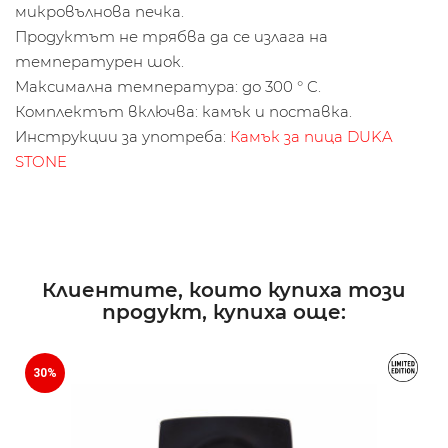
микровълнова печка.
Продуктът не трябва да се излага на
температурен шок.
Максимална температура: до 300 ° C.
Комплектът включва: камък и поставка.
Инструкции за употреба:
Кaмък за пица DUKA
STONE
Клиентите, които купиха този
продукт, купиха още:
30%