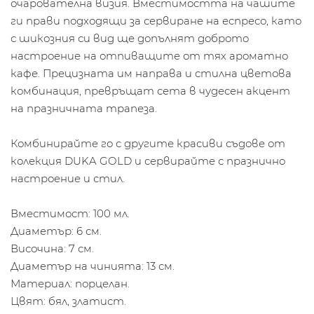
очарователна визия. Вместимостта на чашите
ги прави подходящи за сервиране на еспресо, като
с шикозния си вид ще допълнят доброто
настроение на отпиващите от тях ароматно
кафе. Прецизната им направа и стилна цветова
комбинация, превръщат сета в чудесен акцент
на празничната трапеза.
Комбинирайте го с другите красиви съдове от
колекция DUKA GOLD и сервирайте с празнично
настроение и стил.
Вместимост: 100 мл.
Диаметър: 6 см.
Височина: 7 см.
Диаметър на чинията: 13 см.
Материал: порцелан.
Цвят: бял, златист.