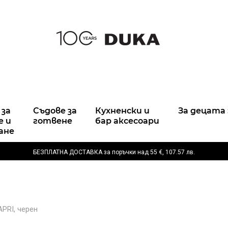
 за
Съдове за
Кухненски и
За децата 
е и
готвене
бар аксесоари
ане
БЕЗПЛАТНА ДОСТАВКА за поръчки над
55 €,
107.57 лв.
PRI, черен