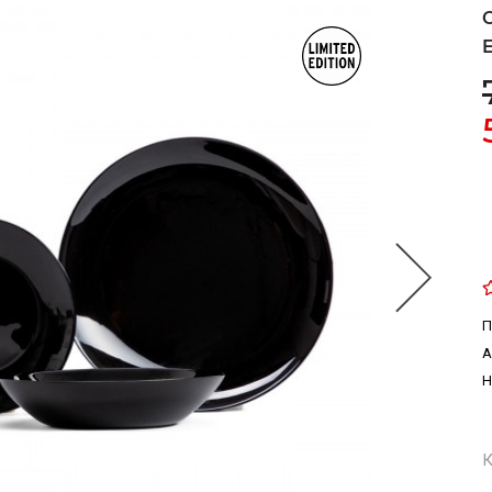
П
А
Н
К