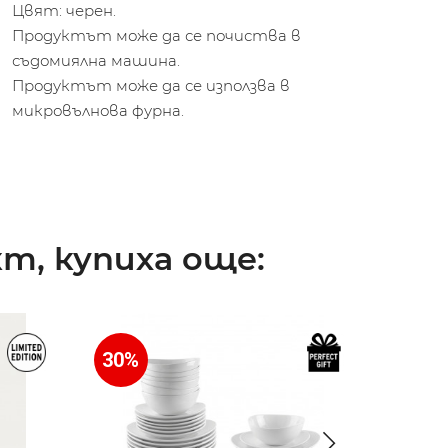
Цвят: черен.
Продуктът може да се почиства в
съдомиялна машина.
Продуктът може да се използва в
микровълнова фурна.
т, купиха още:
30%
30%