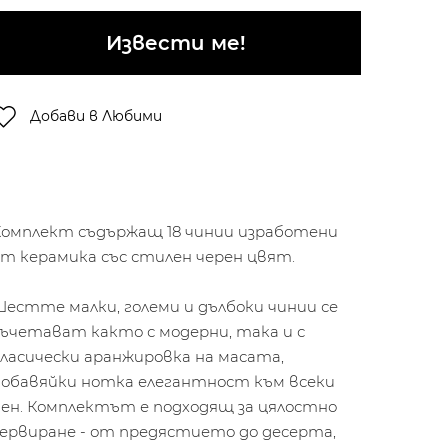
Извести ме!
Добави в Любими
Комплект съдържащ 18 чинии изработени
т керамика със стилен черен цвят.
естте малки, големи и дълбоки чинии се
ъчетават както с модерни, така и с
ласически аранжировка на масата,
добавяйки нотка елегантност към всеки
ден. Комплектът е подходящ за цялостно
сервиране - от предястието до десерта,