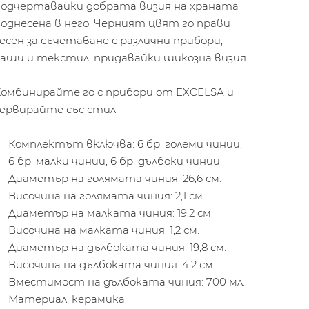
подчертавайки добрата визия на храната
однесена в него. Черният цвят го прави
есен за съчетаване с различни прибори,
аши и текстил, придавайки шикозна визия.
Комбинирайте го с прибори от EXCELSA и
ервирайте със стил.
Комплектът включва: 6 бр. големи чинии,
6 бр. малки чинии, 6 бр. дълбоки чинии.
Диаметър на голямата чиния: 26,6 см.
Височина на голямата чиния: 2,1 см.
Диаметър на малката чиния: 19,2 см.
Височина на малката чиния: 1,2 см.
Диаметър на дълбоката чиния: 19,8 см.
Височина на дълбоката чиния: 4,2 см.
Вместимост на дълбоката чиния: 700 мл.
Материал: керамика.