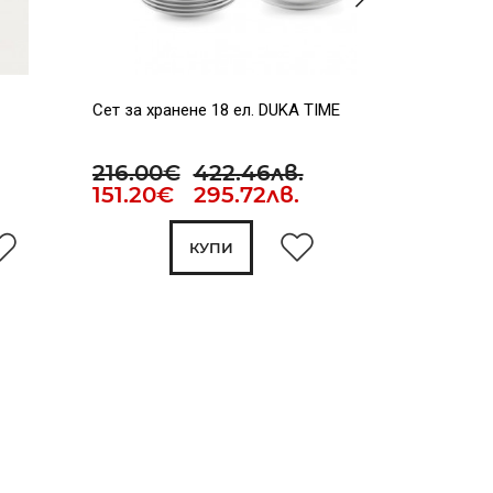
Сет за хранене 18 ел. DUKA TIME
Чиния F2D
216.00€
422.46лв.
16.00
151.20€ 295.72лв.
11.20€
КУПИ