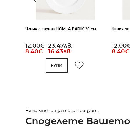
Чиния с гарван HOMLA BARIK 20 см.
Чиния за
12.00€
23.47лв.
12.00
8.40€ 16.43лв.
8.40€
КУПИ
Няма мнения за този продукт.
Споделете Вашето