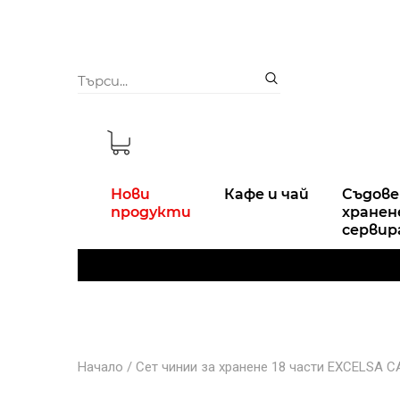
Нови
Кафе и чай
Съдове
продукти
хранен
сервир
Начало
/
Сет чинии за хранене 18 части EXCELSA CA