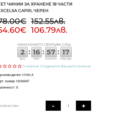
СЕТ ЧИНИИ ЗА ХРАНЕНЕ 18 ЧАСТИ
EXCELSA CAPRI, ЧЕРЕН
78.00€
152.55лв.
54.60€ 106.79лв.
НАМАЛЕНИЕТО СВЪРШВА СЛЕД:
:
:
:
2
16
57
16
дни
часа
минути
секунди
0 мнения
Споделете Вашето мнение
роизводител:
HOMLA
рт. номер: H236047
аличност: 0
-
+
оличество