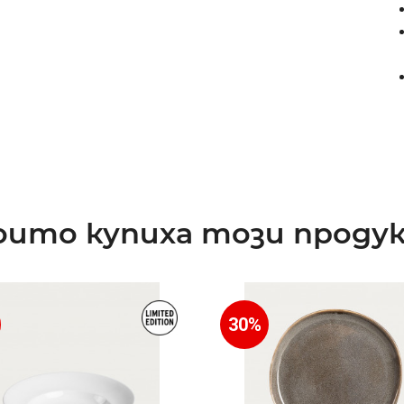
ито купиха този продук
30%