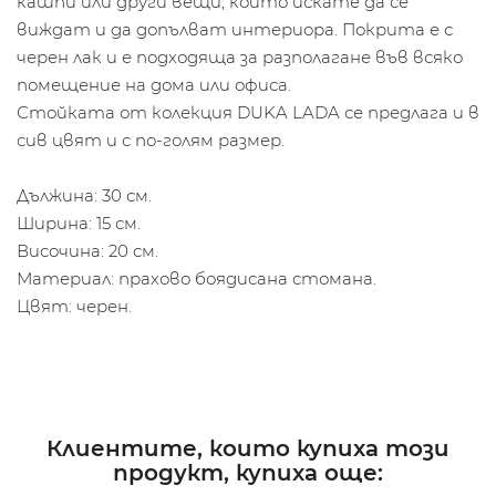
кашпи или други вещи, които искате да се
виждат и да допълват интериора. Покрита е с
черен лак и е подходяща за разполагане във всяко
помещение на дома или офиса.
Стойката от колекция DUKA LADA се предлага и в
сив цвят и с по-голям размер.
Дължина: 30 см.
Ширина: 15 см.
Височина: 20 см.
Материал: прахово боядисана стомана.
Цвят: черен.
Клиентите, които купиха този
продукт, купиха още: